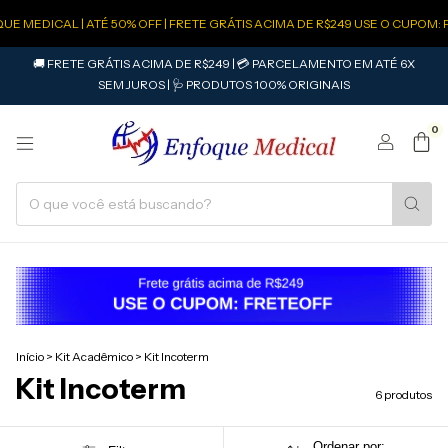
E MEDICAL | ATÉ 50% OFF | FRETE GRÁTIS ACIMA DE R$249 USE O CUPOM: 
🚚 FRETE GRÁTIS ACIMA DE R$249 | 💳 PARCELAMENTO EM ATÉ 6X
SEM JUROS | 🩺 PRODUTOS 100% ORIGINAIS
0
Início
>
Kit Acadêmico
>
Kit Incoterm
Kit Incoterm
6 produtos
Ordenar por: