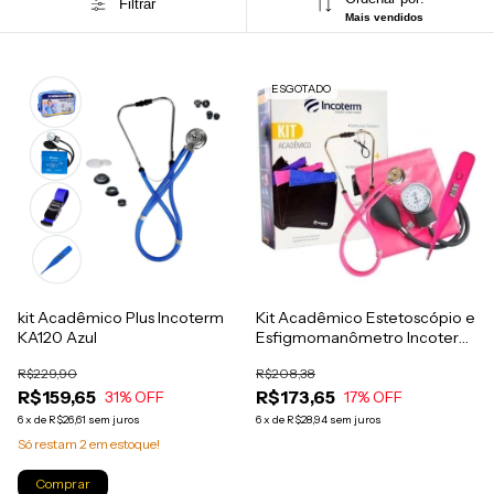
Filtrar
Mais vendidos
ESGOTADO
kit Acadêmico Plus Incoterm
Kit Acadêmico Estetoscópio e
KA120 Azul
Esfigmomanômetro Incoterm
- Rosa
R$229,90
R$208,38
R$159,65
R$173,65
31
% OFF
17
% OFF
6
x
de
R$26,61
sem juros
6
x
de
R$28,94
sem juros
Só restam
2
em estoque!