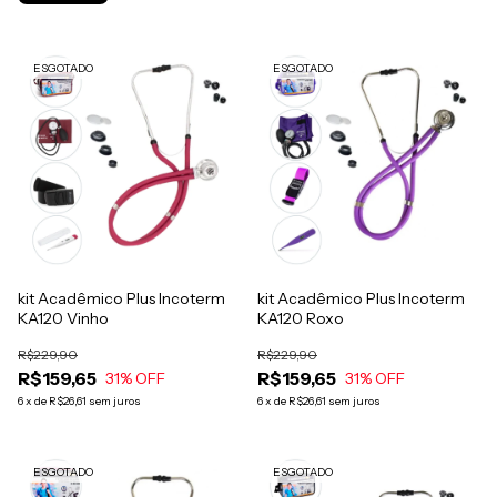
ESGOTADO
ESGOTADO
kit Acadêmico Plus Incoterm
kit Acadêmico Plus Incoterm
KA120 Vinho
KA120 Roxo
R$229,90
R$229,90
R$159,65
R$159,65
31
% OFF
31
% OFF
6
x
de
R$26,61
sem juros
6
x
de
R$26,61
sem juros
ESGOTADO
ESGOTADO