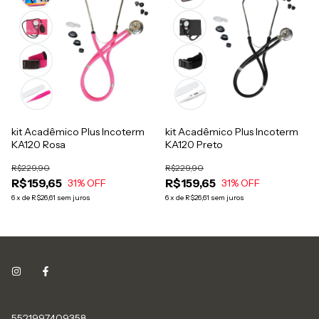
kit Acadêmico Plus Incoterm
kit Acadêmico Plus Incoterm
KA120 Rosa
KA120 Preto
R$229,90
R$229,90
R$159,65
R$159,65
31
% OFF
31
% OFF
6
x
de
R$26,61
sem juros
6
x
de
R$26,61
sem juros
5521997409358