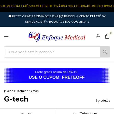
E MEDICAL | ATÉ 50% OFF | FRETE GRÁTIS ACIMA DE R$249 USE O CUPOM: 
🚚 FRETE GRÁTIS ACIMA DE R$249 | 💳 PARCELAMENTO EM ATÉ 6X
SEM JUROS | 🩺 PRODUTOS 100% ORIGINAIS
0
Início
>
Glicemia
>
G-tech
G-tech
6 produtos
Ordenar por: