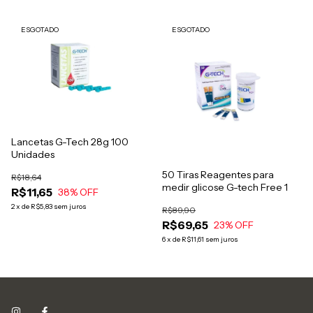
ESGOTADO
ESGOTADO
Lancetas G-Tech 28g 100
Unidades
50 Tiras Reagentes para
R$18,64
medir glicose G-tech Free 1
R$11,65
38
% OFF
2
x
de
R$5,83
sem juros
R$89,90
R$69,65
23
% OFF
6
x
de
R$11,61
sem juros