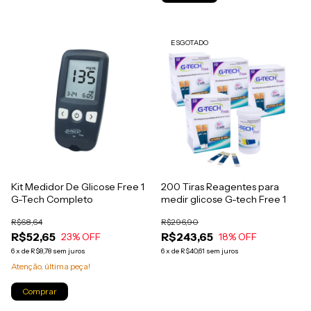
ESGOTADO
Kit Medidor De Glicose Free 1
200 Tiras Reagentes para
G-Tech Completo
medir glicose G-tech Free 1
R$68,64
R$296,90
R$52,65
R$243,65
23
% OFF
18
% OFF
6
x
de
R$8,78
sem juros
6
x
de
R$40,61
sem juros
Atenção, última peça!