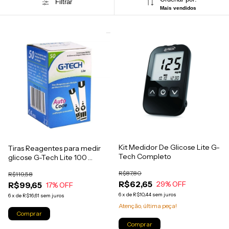
Filtrar
Mais vendidos
Kit Medidor De Glicose Lite G-
Tiras Reagentes para medir
Tech Completo
glicose G-Tech Lite 100
UNIDADES
R$87,80
R$119,58
R$62,65
29
% OFF
R$99,65
17
% OFF
6
x
de
R$10,44
sem juros
6
x
de
R$16,61
sem juros
Atenção, última peça!