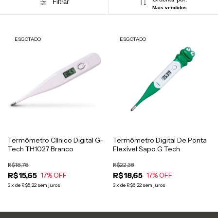
Filtrar
Mais vendidos
ESGOTADO
ESGOTADO
Termômetro Clínico Digital G-
Termômetro Digital De Ponta
Tech TH1027 Branco
Flexível Sapo G Tech
R$18,78
R$22,38
R$15,65
R$18,65
17
% OFF
17
% OFF
3
x
de
R$5,22
sem juros
3
x
de
R$6,22
sem juros