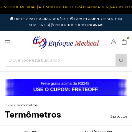
 ENFOQUE MEDICAL | ATÉ 50% OFF | FRETE GRÁTIS ACIMA DE R$249 USE O 
🚚 FRETE GRÁTIS ACIMA DE R$249 | 💳 PARCELAMENTO EM ATÉ 6X
SEM JUROS | 🩺 PRODUTOS 100% ORIGINAIS
0
Início
>
Termômetros
Termômetros
2 produtos
Ordenar por: