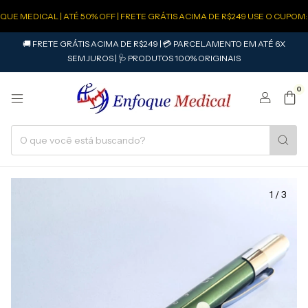
E MEDICAL | ATÉ 50% OFF | FRETE GRÁTIS ACIMA DE R$249 USE O CUPOM: 
🚚 FRETE GRÁTIS ACIMA DE R$249 | 💳 PARCELAMENTO EM ATÉ 6X
SEM JUROS | 🩺 PRODUTOS 100% ORIGINAIS
0
1
/
3