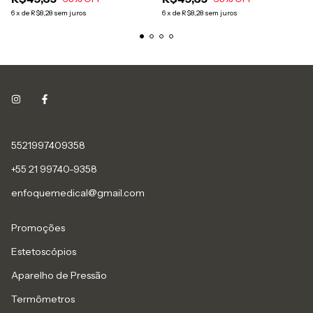
6
x
de
R$8,28
sem juros
6
x
de
R$8,28
sem juros
5521997409358
+55 21 99740-9358
enfoquemedical@gmail.com
Promoções
Estetoscópios
Aparelho de Pressão
Termômetros