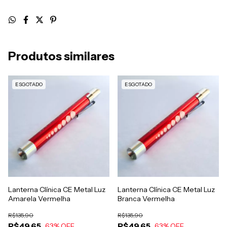
Produtos similares
ESGOTADO
ESGOTADO
Lanterna Clínica CE Metal Luz
Lanterna Clínica CE Metal Luz
Amarela Vermelha
Branca Vermelha
R$135,90
R$135,90
R$49,65
R$49,65
63
% OFF
63
% OFF