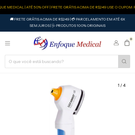
 MEDICAL | ATÉ 50% OFF | FRETE GRÁTIS ACIMA DE R$249 USE O CUPOM: F
🚚 FRETE GRÁTIS ACIMA DE R$249 | 💳 PARCELAMENTO EM ATÉ 6X
SEM JUROS | 🩺 PRODUTOS 100% ORIGINAIS
0
1
/
4